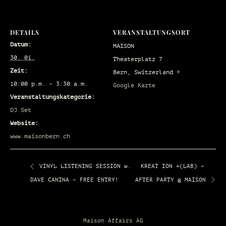
DETAILS
VERANSTALTUNGSORT
Datum:
MAISON
30. 01.
Theaterplatz 7
Zeit:
Bern
,
Switzerland
+
10:00 p.m. - 3:30 a.m.
Google Karte
Veranstaltungskategorie:
DJ Set
Website:
www.maisonbern.ch
VINYL LISTENING SESSION w.
KREAT ION +(LAB) –
DAVE CANINA – FREE ENTRY!
AFTER PARTY @ MAISON
Maison Affairs AG