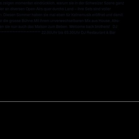
ns zeigen momentan eindrücklich, warum sie in der Schweizer Szene ganz
er an diversen Open-Airs quer durchs Land – ihre Sets sind voller
on. Diesen Sommer haben sie mal eben für Keinemusik eröffnet und damit
 für die grosse Bühne.Mit ihrem unverwechselbaren Mix aus House, Afro-
gen sie nun auch das Maison zum Beben. Welcome back brothers! DJ
******************** 22.00Uhr bis 03.30Uhr DJ Restaurant & Bar