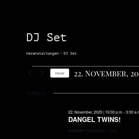
DJ Set
Veranstaltungen
DJ Set
22. November, 20
Heute
Wählen
Sie
das
10:00 p.m.
Datum
aus.
22. November, 2025 | 10:00 p.m.
-
3:30 a.
DANGEL TWINS!
MAISON
Theaterplatz 7, Bern