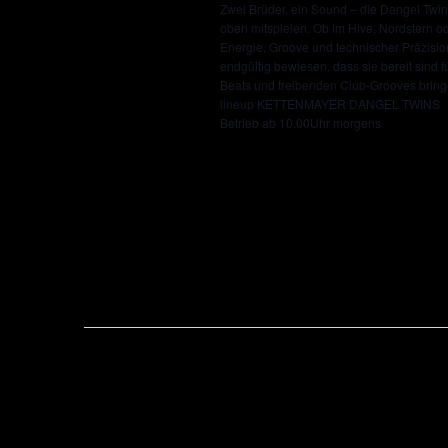
Zwei Brüder, ein Sound – die Dangel Twi
oben mitspielen. Ob im Hive, Nordstern od
Energie, Groove und technischer Präzisi
endgültig bewiesen, dass sie bereit sind
Beats und treibenden Club-Grooves brin
lineup KETTENMAYER DANGEL TWINS ******
Betrieb ab 10.00Uhr morgens